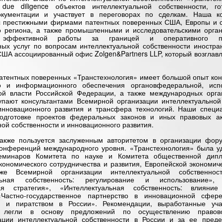
 due diligence объектов интеллектуальной собственности, го
окументации и участвует в переговорах по сделкам. Наша к
с престижными фирмами патентных поверенных США, Европы и с
о региона, а также промышленными и исследовательскими орга
 эффективной работы за границей и оперативного пр
ных услуг по вопросам интеллектуальной собственности иностр
США ассоциированный офис Zolgen&Partners LLP, который возглавля
атентных поверенных «Транстехнология» имеет большой опыт кон
го и информационного обеспечения органовфедеральной, исп
ой власти Российской Федерации, а также международных орг
упают консультантами Всемирной организации интеллектуальной
нновационного развития и трансфера технологий. Наши специ
подготовке проектов федеральных законов и иных правовых ак
ой собственности и инновационного развития.
акже пользуется заслуженным авторитетом в организации фору
конференций международного уровня. «Транстехнология» была у
еминаров Комитета по науке и Комитета общественной дип
кономического сотрудничества и развития, Европейской экономич
е Всемирной организации интеллектуальной собственно
альная собственность: регулирование и использование»
кая стратегия», «Интеллектуальная собственность: влиян
 «Частно-государственное партнерство в инновационной сфер
й и пиратством в России». Рекомендации, выработанные уча
̆, легли в основу предложений по осуществлению право
ации интеллектуальной собственности в России и за ее преде