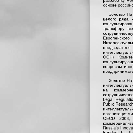
разработку ме
основе российс
Золотых Нат
целого ряда 
консультирова
трансферу те
сотрудничеств
Европейског
Интеллектуал
председател
интеллектуал
ООН) Комите
консультирую
вопросам инно
предпринимате
Золотых Нат
интеллектуаль
на коммерче
сотрудничеств
Legal Regulati
Public Resear
интеллектуа
организациями»
OECD 2003, 
коммерциализац
Russia’s Innov
Funded by th