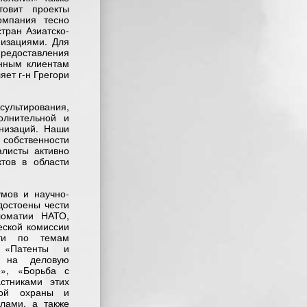
товит проекты
омпания тесно
тран Азиатско-
низациями. Для
едоставления
анным клиентам
ет г-н Грегори
сультирования,
олнительной и
анизаций. Наши
 собственности
алисты активно
тов в области
мов и научно-
достоены чести
ломатии НАТО,
еской комиссии
сти по темам
, «Патенты и
ие на деловую
е», «Борьба с
стниками этих
вой охраны и
лами, а также