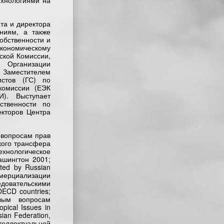
ехнологиями на
та и директора
ниям, а также
обственности и
кономическому
ской Комиссии,
 Организации
 Заместителем
стов (ГС) по
комиссии (ЕЭК
). Выступает
ственности по
екторов Центра
о вопросам прав
кого трансфера
нологическое
ашингтон 2001;
ated by Russian
ммерциализации
овательскими
OECD countries;
вым вопросам
pical Issues in
ian Federation,
еллектуальной