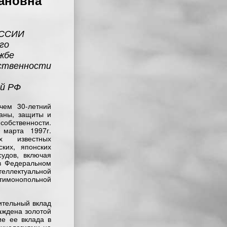
ановна
ОССИИ
го
жбе
ственности
ый РФ
чем 30-летний
аны, защиты и
бственности.
марта 1997г.
х известных
ских, японских
удов, включая
в Федеральном
теллектуальной
тимонопольной
ительный вклад
аждена золотой
ие ее вклада в