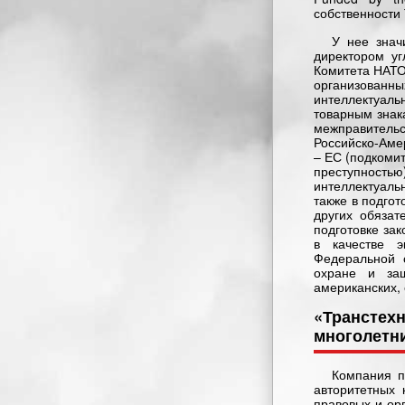
собственности 
У нее знач
директором уг
Комитета НАТО
организован
интеллектуал
товарным знак
межправительс
Российско-Аме
– ЕС (подкомит
преступност
интеллектуал
также в подгот
других обяза
подготовке за
в качестве э
Федеральной 
охране и защ
американских, 
«Транстех
многолетн
Компания п
авторитетных 
правовых и ор