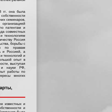
3 гг. она была
 собственности
чих семинаров,
организацией
по патентам и
яда совместных
 и технологиям
ичеству Россия
ьства, борьбы с
ты по правам
 и Россией, а
 и технологий и
ольшой опыт в
ости, выступая
я и науки РФ,
пыт работы по
тересы многих
арты,
ее известных и
обственности и
 Компания была