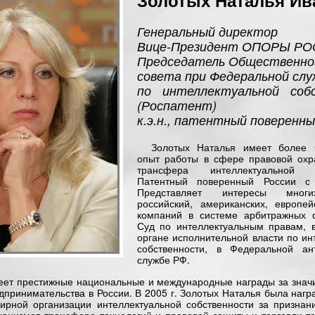
Золотых Наталья Ив
Генеральный директор
Вице-Президент ОПОРЫ Р
Председатель Общественно
совета при Федеральной слу
по интеллектуальной соб
(Роспатент)
к.э.н., патентный поверенн
Золотых Наталья имеет более 
опыт работы в сфере правовой охр
трансфера интеллектуальной со
Патентный поверенный России с 
Представляет интересы многи
российский, американских, европей
компаний в системе арбитражных с
Суд по интеллектуальным правам, 
органе исполнительной власти по ин
собственности, в Федеральной ан
службе РФ.
еет престижные национальные и международные награды за знач
едпринимательства в России. В 2005 г. Золотых Наталья была нагр
рной организации интеллектуальной собственности за признан