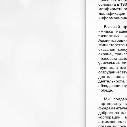
основана в 198
межфирменном 
квалификаци
информационны
Высокий пр
имиджа наше
экспертных 
Администрации
Министерства 
оказания конс
охране, транс
правовым аспе
уникальный оп
группах, в то
сотрудничест
деятельность
деятельности
обладающие зд
победе.
Мы поддер
партнерству,
фундаменталь
доброжелате
корпорации 
антимонопольн
органе исполн