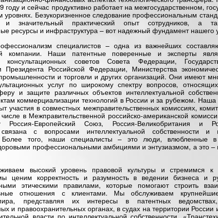
9 году и сейчас продуктивно работает на межгосударственном, го
уровнях. Безукоризненное следование профессиональным станд
я и значительный практический опыт сотрудников, а та
е ресурсы и инфраструктура – вот надежный фундамент нашего у
офессионализм специалистов – одна из важнейших составля
й компании. Наши патентные поверенные и эксперты явля
и консультационных советов Совета Федерации, Государст
 Президента Российской Федерации, Министерства экономичес
промышленности и торговли и других организаций. Они имеют мн
ультационных услуг по широкому спектру вопросов, относящи
феру и защите различных объектов интеллектуальной собствен
ктам коммерциализации технологий в России и за рубежом. Наша
ыт участия в совместных межправительственных комиссиях, комит
м числе в Межправительственной российско-американской комисси
ву Россия-Европейский Союз, Россия-Великобритания и Ро
 связана с вопросами интеллектуальной собственности и 
. Более того, наши специалисты – это люди, влюбленные 
оровыми профессиональными амбициями и энтузиазмом, а это – к
живаем высокий уровень правовой культуры и стремимся к 
 мы ценим корректность и разумность в ведении бизнеса и ру
ными этическими правилами, которые помогают строить вза
льные отношения с клиентами. Мы обслуживаем крупнейши
мира, представляя их интересы в патентных ведомствах,
ых и правоохранительных органах, в судах на территории России
ительной власти по интеллектуальной собственности. «Транстех