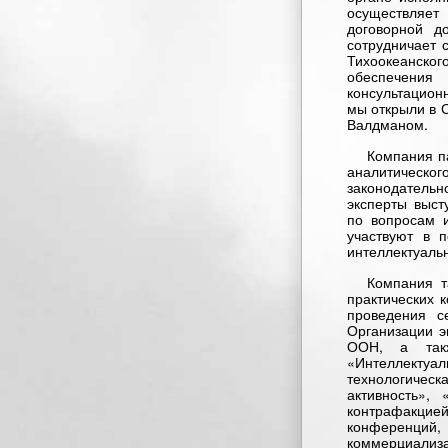
осуществляет
договорной д
сотрудничает 
Тихоокеанског
обеспечения
консультацион
мы открыли в 
Валдманом.
Компания п
аналитическо
законодательн
эксперты выст
по вопросам и
участвуют в 
интеллектуальн
Компания т
практических 
проведения с
Организации э
ООН, а такж
«Интеллекту
технологичес
активность»,
контрафакцие
конференции
коммерциализ