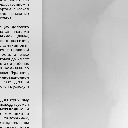
сударственном и
артам, высокая
кже развитые
спеха.
ющих делового
ются членами
венной Думы,
кого развития,
оголетний опыт
хся к правовой
ности, а также
 команда имеет
етах и рабочих
и, Комитете по
ссия-Франция,
инновационной
в свое дело и
люч к успеху и
долгосрочному
ководствуемся
имовыгодные и
е компании и
 таможенных,
 и федеральном
нология» также