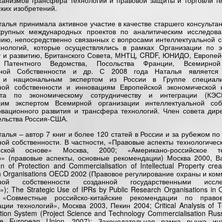
ханизмов трансфера технологий и правовой защиты и торговли т
ких изобретений.
алья принимала активное участие в качестве старшего консультан
крупных международных проектов по аналитическим исследова
нию, непосредственно связанных с вопросами интеллектуальной с
хнологий, которые осуществлялись в рамках Организации по э
у и развитию, Британского Совета, МНТЦ, CRDF, ЮНИДО, Европей
о Патентного Ведомства, Посольства Франции, Всемирной
ьной Собственности и др. С 2008 года Наталья является
я и национальным экспертом из России в Группе специали
ьной собственности и инновациям Европейской экономической 
та по экономическому сотрудничеству и интеграции (КЭСИ
щим экспертом Всемирной организации интеллектуальной соб
вационного развития и трансфера технологий. Член совета дир
льства Россия-США.
алья – автор 7 книг и более 120 статей в России и за рубежом п
ной собственности. В частности, «Правовые аспекты технологичес
ской основе» Москва, 2000; «Американо-российское тех
о» (правовые аспекты, основные рекомендации) Москва 2000, В
on of Protection and Commercialisation of Intellectual Property cre
ch Organisations OECD 2002 (Правовое регулирование охраны и ко
льной собственности созданной государственными исслед
); The Strategic Use of IPRs by Public Research Organisations in 
«Совместные российско-китайские рекомендации по право
ии технологий», Москва 2003, Пекин 2004; Critical Analysis of To
ation System (Project Science and Technology Commercialisation Russ
e European Union, 2007); Законодательная рамка рынка инт