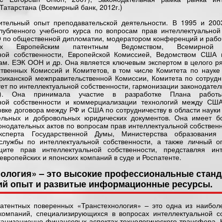
Татарстана (Всемирный банк, 2012г.)
ительный опыт преподавательской деятельности. В 1995 и 200
лубленного учебного курса по вопросам прав интеллектуальной
 по общественной дипломатии, модератором конференций и рабо
ных Европейским патентным Ведомством, Всемирной 
ьной собственности, Европейской Комиссией, Ведомством США 
ам. ЕЭК ООН и др. Она является ключевым экспертом в целого р
твенных Комиссий и Комитетов, в том числе Комитета по науке
риканской межправительственной Комиссии, Комитета по сотрудн
ет по интеллектуальной собственности, гармонизации законодател
ью). Она принимала участие в разработке Плана рабо
ьной собственности и коммерциализации технологий между США
овке договора между РФ и США по сотрудничеству в области науки
тельных и добровольных юридических документов. Она имеет б
конодательных актов по вопросам прав интеллектуальной собственн
ксперта Государственной Думы, Министерства образовани
службы по интеллектуальной собственности, а также личный о
ите прав интеллектуальной собственности, представляя ин
европейских и японских компаний в суде и Роспатенте.
нология» – это высокие профессиональные станд
ий опыт и развитые информационные ресурсы.
атентных поверенных «Транстехнология» – это одна из наибол
компаний, специализирующихся в вопросах интеллектуальной с
ганизационно-финансовых аспектах технологического трансфера.